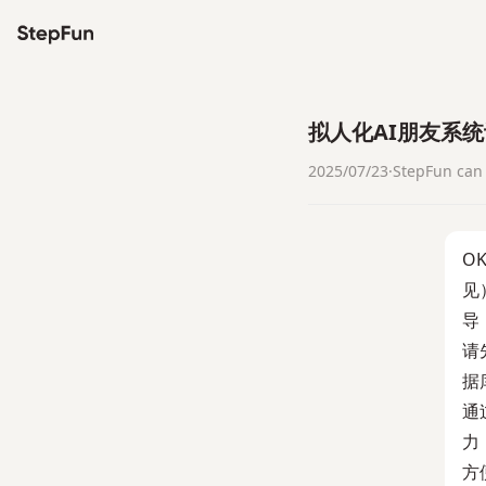
拟人化AI朋友系
2025/07/23
·
StepFun can 
O
见
导
请
据
通
力
方