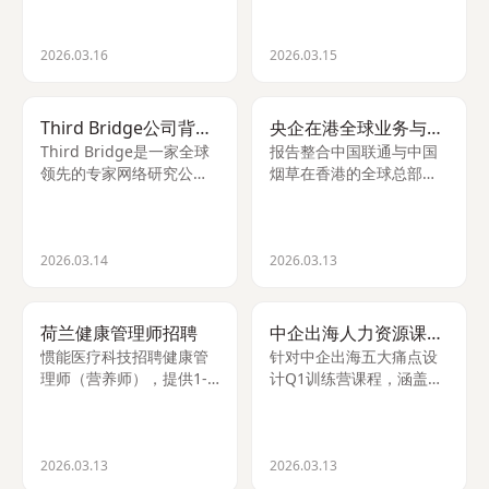
通、资产模板及洞察分
梯度裁剪策略，未来可关
析，支持AI就绪与权限管
注官方技术报告获取最新
理。
信息。
2026.03.16
2026.03.15
Third Bridge公司背景核查
央企在港全球业务与人力资源管理
Third Bridge是一家全球
报告整合中国联通与中国
领先的专家网络研究公
烟草在香港的全球总部运
司，法律地位合规，运营
营及人力资源管理实践，
规模庞大，市场声誉良
分析其国际化人才策略与
好，曾获Sunday Times
业务布局。
Fast Track 100等荣誉。
2026.03.14
2026.03.13
荷兰健康管理师招聘
中企出海人力资源课程体系
惯能医疗科技招聘健康管
针对中企出海五大痛点设
理师（营养师），提供1-3
计Q1训练营课程，涵盖文
年中国工作签证、30天带
化融合、人才招募、薪酬
薪年假及中欧往返机票报
管理等模块，提供即学即
销，适合欧洲年轻人。
用工具与变现路径。
2026.03.13
2026.03.13