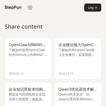
Log in
Share content
OpenClaw与BMAD-Method自动化开发指南
企业微信接入OpenClaw指南
了解如何使用OpenClaw
了解如何将OpenClaw接
结合GitHub上的BMAD-
入企业微信，实现智能客
Method框架实现全自动代
服、自动化办公及客户管
码开发流程，包括仓库克
理，提升企业效率与AI能
隆、代码生成与提交。
力。
2026.03.18
2026.03.16
企业知识库标准结构设计
Qwen3优化器技术解析
制造业与跨境电商企业知
Qwen3尚未发布，但
识库六层模型，涵盖战
Qwen2系列采用AdamW
略、业务实体、流程、沟
优化器，配合余弦退火与