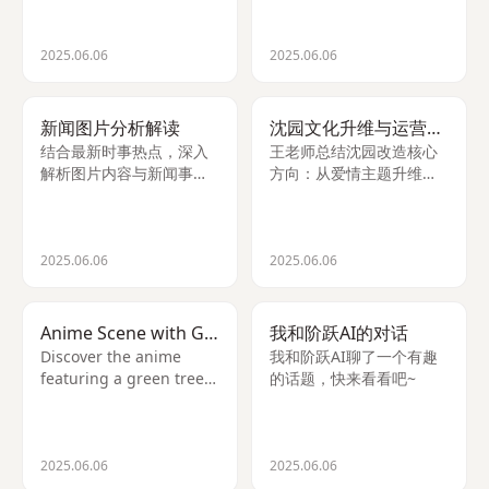
持续1个月未减轻需就医。
有效，具体配比为1茶匙小
苏打兑500毫升水浸泡10-
15分钟。
2025.06.06
2025.06.06
新闻图片分析解读
沈园文化升维与运营改造方案
结合最新时事热点，深入
王老师总结沈园改造核心
解析图片内容与新闻事件
方向：从爱情主题升维
的关联，帮助用户理解视
至'人生顿悟之地'，打造沉
觉信息背后的深层含义。
浸式宋韵园林体验，提出
空间改造三大原则与二销
策略，强调文化风骨与运
2025.06.06
2025.06.06
营并重。
Anime Scene with Green Tree on Road
我和阶跃AI的对话
Discover the anime
我和阶跃AI聊了一个有趣
featuring a green tree
的话题，快来看看吧~
along a long road.
Share more details to
identify the exac
2025.06.06
2025.06.06