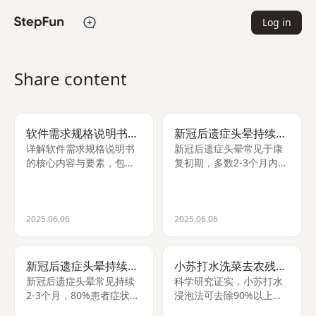
Log in
Share content
软件需求规格说明书要素
新冠后遗症头晕持续多久？
详解软件需求规格说明书
新冠后遗症头晕常见于康
的核心内容与要素，包括
复初期，多数2-3个月内缓
功能需求、非功能需求、
解，少数持续更久。建议
接口需求及数据要求，助
观察2-4周，若未改善或伴
您高效编写规范文档。
随其他症状需就医。
2025.06.06
2025.06.06
新冠后遗症头晕持续多久？
小苏打水洗菜去农残最佳
新冠后遗症头晕常见持续
科学研究证实，小苏打水
2-3个月，80%患者症状会
浸泡法可去除90%以上农
逐渐缓解。若伴随胸痛或
药残留，比清水、盐水更