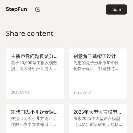
Log in
Share content
主播声音问题反馈分析报告
创意兔子戴帽子设计
基于50,000条主播反馈数
为您的兔子形象添加个性
据，深入分析声音过大、
化帽子设计，打造独特可
无声音等8类问题，揭示高
爱的视觉效果。
频用户痛点并提出改进建
议。
2025.09.01
2025.09.01
宋代闫氏小儿饮食调养指南
2025年大型语言模型论文精选
依据《闫氏小儿方论》，
探索2025年大型语言模型
详解一岁半女童每日五餐
（LLM）前沿研究，包括
搭配，涵盖辰时粥品、午
稀疏注意力、化学假设发