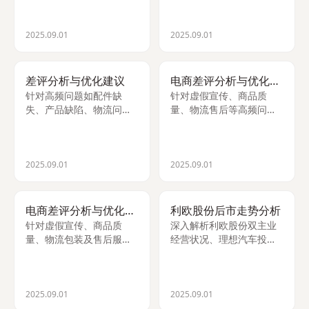
时鱼汤面及节气调护法，
现、模型压缩等创新技
兼顾健脾消导与饮食禁
术。
忌。
2025.09.01
2025.09.01
差评分析与优化建议
电商差评分析与优化方案
针对高频问题如配件缺
针对虚假宣传、商品质
失、产品缺陷、物流问
量、物流售后等高频问
题，提出透明化规则、品
题，提出供应链品控、运
控升级、物流标准重构等
营流程、服务机制、信任
系统性优化方案，提升用
体系四维优化建议，系统
户体验。
性提升用户体验与信任
2025.09.01
2025.09.01
度。
电商差评分析与优化方案
利欧股份后市走势分析
针对虚假宣传、商品质
深入解析利欧股份双主业
量、物流包装及售后服务
经营状况、理想汽车投资
四大高频问题，提出供应
影响及新兴液冷泵业务潜
链品控、运营流程、服务
力，评估其短期波动与中
机制与信任体系全链路优
长期投资价值。
化建议，系统性提升用户
2025.09.01
2025.09.01
体验。