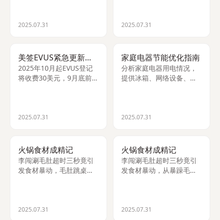
广泛应用于企业整合、教
图像压缩等实际应用案
育服务与网络安全认证。
例。
2025.07.31
2025.07.31
美签EVUS紧急更新提醒
家庭电器节能优化指南
2025年10月起EVUS登记
分析家庭电器用电情况，
将收费30美元，9月底前办
提供冰箱、网络设备、灯
理可享2年免费有效期。持
光等高耗电设备的节能建
B1/B2签证者需注意新
议，帮助每日节省1.0-1.8
规，避免登机被拒。
kWh电量，降低电费支
出。
2025.07.31
2025.07.31
火锅食材成精记
火锅食材成精记
李闯涮毛肚超时三秒竟引
李闯涮毛肚超时三秒竟引
发食材暴动，毛肚跳桌维
发食材暴动，从暴躁毛肚
权、丸子满天飞，最后连
到飞丸走肉，一场荒诞搞
冻鸭血都来讨说法，荒诞
笑的火锅食材维权大战就
爆笑的火锅界大逃亡！
此展开，结局更是出人意
料。
2025.07.31
2025.07.31