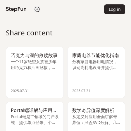
Log in
Share content
巧克力与湖的救赎故事
家庭电器节能优化指南
一个11岁绝望女孩被少年
分析家庭电器用电情况，
用巧克力和油画拯救，最
识别高耗电设备并提供实
终在相遇的地方开了一家
用节能建议，帮助您每日
名为'湖'的巧克力店，实现
节省1.0-1.8度电，年省电
人生逆袭的治愈系故事。
费219-400元。
2025.07.31
2025.07.31
Portal端详解与应用场景
数学奇异值深度解析
Portal端是IT领域的门户系
从定义到应用全面讲解奇
统，提供单点登录、个性
异值：涵盖SVD分解、几
化定制和内容聚合功能，
何意义、与特征值区别及